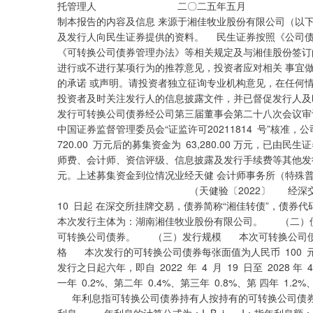
托管理人 二〇二五年五月 重要声明 民
制本报告的内容及信息 来源于湘佳牧业股份有限公司（以下简
及发行人向民生证券提供的资料。 民生证券按照《公司债
《可转换公司债券管理办法》等相关规定及与湘佳股份签订
进行或不进行某项行为的推荐意见，投资者应对相关 事宜
的承诺 或声明。请投资者独立征询专业机构意见，在任何
投资者及时关注发行人的信息披露文件，并已督促发行人
发行可转换公司债券经公司第三届董事会第二十八次会议审议
中国证券监督管理委员会“证监许可20211814 号”核准，公司
720.00 万元后的募集资金为 63,280.00 万元，已由民
师费、会计师、资信评级、信息披露及发行手续费等其他发行费用 
元。上述募集资金到位情况业经天健 会计师事务所（特殊
（天健验〔2022〕 经深交所同意，公司 64,
10 日起 在深交所挂牌交易，债券简称“湘佳转债”，债
本次发行主体为：湖南湘佳牧业股份有限公司。 （二）
可转换公司债券。 （三）发行规模 本次可转换公司债券的
格 本次发行的可转换公司债券每张面值为人民币 100
发行之日起六年，即自 2022 年 4 月 19 日至 202
一年 0.2%、第二年 0.4%、第三年 0.8%、第 四年 1
年利息指可转换公司债券持有人按持有的可转换公司债券