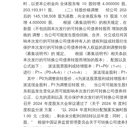
时，以资本公积金向 全体股东每 10 股转增 4.000000 
203,193,911 股。 （二）转股价格调整 经公司 2
后的 145,138,508 股为基数，向全体股东每 10 股派 
增 4.000000 股。 根据《募集说明书》的相关规定
新股（不包括因本次发行的可转换公司债券转股而 增加的
格的 调整；当公司可能发生股份回购、合并、分立或任何其
响本次发行的可转换公司债券持有人的 债权利益或转股衍
保护本次发行的可转换公司债券持有人权益的原则调整转股
《募集说明书》的 规定。 根据《募集说明书》相关条款
本次发行的可转换公司债券转股而增加的股本）、配股以及
公式如下： 派送股票股利或转增股本：P1=P0/（1+n）；
进行：P1=（P0+A×k）/（1+n+k）； 派送现金股利：P1
其中：P0为调整前转股价，n为派送股票股利或转增股本率
派送现金股利，P1为调整后转股 价。 当公司可能发生股
东权益发生变化从而可能影响本次发行的可转换公司债券持
公正、公允的原则以及 充分保护本次发行的可转换公司债券持有
召开 2024 年度股东大会审议通过了《关于 2024 年 
度权益分派 方案： “以 2024 年度利润分配预案实施
1.00 元（含税），剩余未分配利润结转以后年度；同时， 
股。” 根据中国证券监督管理委员会关于可转换公司债券