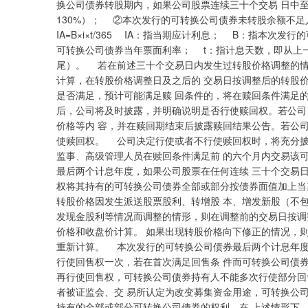
换公司债券转股期内，如果公司股票连续三十个交易 日中至
130%）； ②本次发行的可转换公司债券未转股余额不足人
IA=B×i×t/365 IA：指当期应计利息； B：指本次
可转换公司债券当年票面利率； t：指计息天数，即从上
尾）。 若在前述三十个交易日内发生过转股价格调整的情
计算，在转股价格调整日及之后的 交易日按调整后的转股
是否满足，预计可能满足赎 回条件的，将在赎回条件满足
后，公司将及时披露，并明确说明是否行使赎回权。若公司
价格等内 容，并在赎回期结束后披露赎回结果公告。若公
使赎回权。 公司决定行使或者不行使赎回权时，将充分披
监事、高级管理人员在赎回条件满足前 的六个月内交易该
最后两个计息年度，如果公司股票在任何连续 三十个交易日
权将其持有的可转换公司债券全部或部分按债券面值加上当
转股价格因发生派送股票股利、转增股 本、增发新股（不
发现金股利等情况而调整的情形，则在调整前的交易日按调
价格和收盘价计算。 如果出现转股价格向下修正的情况，则
重新计算。 本次发行的可转换公司债券最后两个计息年度
行使回售权一次，若在首次满足回售条 件而可转换公司债
再行使回售权，可转换公司债券持有人不能多次行使部分回
者被证监会、交 易所认定为改变募集资金用途，可转换公
持有的全部或部分可转换公司债券的权利。在 上述情形下