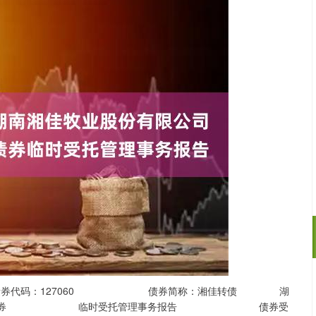
沪深300
4694.44
.42%
43.13
0.93%
 债券代码：127060 债券简称：湘佳转债 湖
转换公司债券 临时受托管理事务报告 债券受