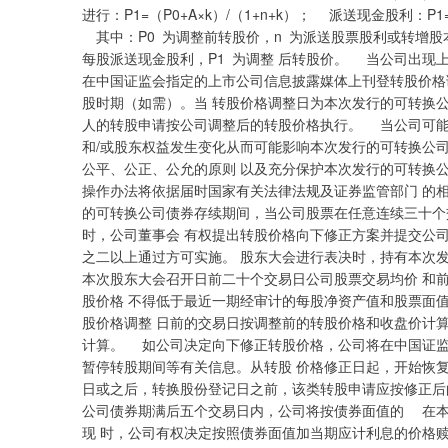
进行：P1=（P0+A×k）/（1+n+k）； 派送现金股利：P1
其中：P0 为调整前转股价，n 为派送股票股利或转增股本
每股派送现金股利，P1 为调整 后转股价。 当公司出现
在中国证监会指定的上市公司信息披露媒体上刊登转股价格
股时期（如需）。当 转股价格调整日为本次发行的可转换
人的转股申请按公司调整后的转股价格执行。 当公司可能
和/或股东权益发生变化从而可能影响本次发行的可转换公
公平、公正、公允的原则 以及充分保护本次发行的可转换
操作办法将依据届时国家有关法律法规及证券监管部门 的
的可转换公司债券存续期间，当公司股票在任意连续三十个交
时，公司董事会 有权提出转股价格向下修正方案并提交公
之二以上通过方可实施。 股东大会进行表决时，持有本次
本次股东大会召开日前二十个交易日公司股票交易均价 和
股价格 不得低于最近一期经审计的每股净资产值和股票面
股价格调整 日前的交易日按调整前的转股价格和收盘价计
计算。 如公司决定向下修正转股价格，公司将在中国证监
暂停转股期间等有关信息。从转股 价格修正日起，开始恢
日或之后，转换股份登记日之前，该类转股申请应按修正
公司债券期满后五个交易日内，公司将按债券面值的 在本
现 时，公司有权决定按照债券面值加当期应计利息的价格