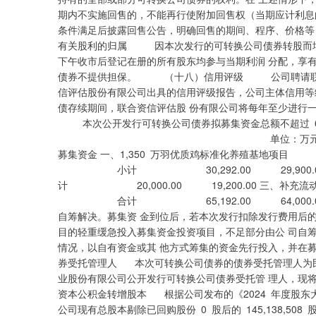
期内不实施回售的，不能再行使附加回售权（当期应计利息的
条件满足后披露回售公告，明确回售的期间、程序、价格等
有关股利的归属 因本次发行的可转换公司债券转股而增
下午收市后登记在册的所有股东均参与当期利润 分配
债券不提供担保。 （十八）信用评级 公司聘请联合
信评估股份有限公司出具的信用评级报告，公司主体信用等级
债存续期间，联合资信评估股 份有限公司将每年至少进
本次公开发行可转换公司债券拟募集资金总额不超过 64,0
单位：万元 序号 项
募集资金 一、1,350 万羽优质鸡标准化养殖
小计 30,292.00 29,900.0
计 20,000.00 19,200.00 三、补
合计 65,192.00 64,000.00
自筹解决。募集资 金到位后，若本次发行扣除发行费用后
目的轻重缓急投入募集资金投资项目，不足部分由公 司
情况，以自有资金或其 他方式筹集的资金先行投入，并在
券受托管理人 本次可转换公司债券的债券受托管理人为
业股份有限公司公开发行可转换公司债券受托管 理人，现将
资本公积金转增股本 根据公司发布的《2024 年度股东大
公司现有总股本剔除已回购股份 0 股后的 145,138,508 