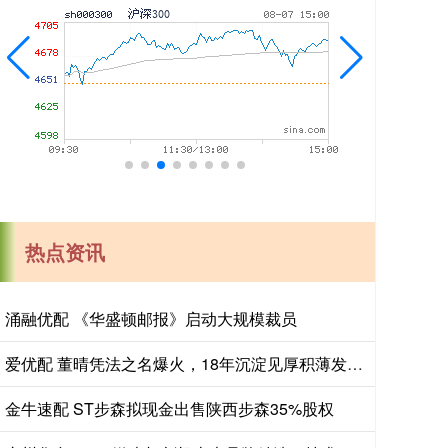
热点资讯
涌融优配 《华盛顿邮报》启动大规模裁员
爱优配 董晴凭法之名爆火，18年沉淀见厚积薄发，蕴含深厚文化智慧_生活_小角色_表演
金牛速配 ST步森拟现金出售陕西步森35%股权