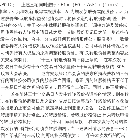
=P0-D； 上述三项同时进行：P1＝（P0-D+A×k）/（1+n+k）。
率，k 为增发新 股率或配股率，A 为增发新股价或配股价，D 为
上述股份和/或股东权益变化情况时，将依次进行转股价格调 整，并
调整的公 告，并于公告中载明转股价格调整日、调整办法及暂停转
公司债券持有人转股申请日或之后，转换 股份登记日之前，则该持有
发生股份回购、合并、分立或任何其他情形使公司股份类别、 数量
司债券持有人的 债权利益或转股衍生权益时，公司将视具体情况按照
公司债券持有人权益的原则调整转股价格。有 关转股价格调整内容及
相关规定来制订。 （十三）转股价格向下修正条款 在本次发行
 易日中至少有十五个交易日的收盘价低于当期转股价格的 80%
司股东大会表决。 上述方案须经出席会议的股东所持表决权的三分
发行的可转换公司债券的股东应当回避。修正 后的转股价格应不低于
前一交易日均价之间的较高者，且不得向上修正。同时，修正后的转
值。 若在前述三十个交易日内发生过转股价格调整的情形，则在转
算，在转股价格调整日及之后的 交易日按调整后的转股价格和收盘价
会指定的上市公司信息 披露媒体上刊登相关公告，公告修正幅度和
复转股申请并执行修正后的转股价格。若转股价格修正 日为转股申请
后的转 股价格执行。 （十四）赎回条款 在本次发行的可转换
次发行的可转换公司债券转股期内，当下述两种情形的任意一种出
赎回全部或部分未转股 的可转换公司债券： ①在本次发行的可转