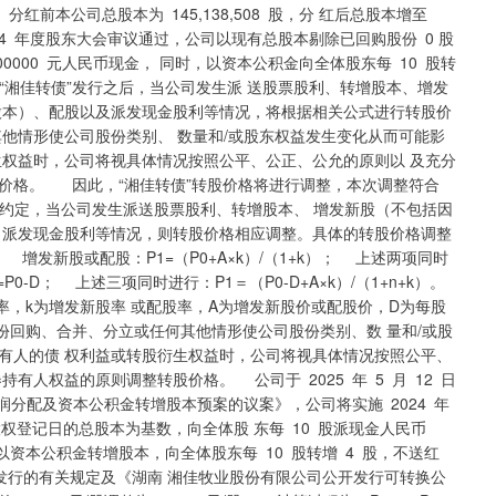
股。分红前本公司总股本为 145,138,508 股，分 红后总股本增至
024 年度股东大会审议通过，公司以现有总股本剔除已回购股份 0 股
1.000000 元人民币现金， 同时，以资本公积金向全体股东每 10 股转
，在“湘佳转债”发行之后，当公司发生派 送股票股利、转增股本、增发
股本）、配股以及派发现金股利等情况，将根据相关公式进行转股价
他情形使公司股份类别、 数量和/或股东权益发生变化从而可能影
生权益时，公司将视具体情况按照公平、公正、公允的原则以 及充分
价格。 因此，“湘佳转债”转股价格将进行调整，本次调整符合
约定，当公司发生派送股票股利、转增股本、 增发新股（不包括因
 派发现金股利等情况，则转股价格相应调整。具体的转股价格调整
 增发新股或配股：P1=（P0+A×k）/（1+k）； 上述两项同时
=P0-D； 上述三项同时进行：P1＝（P0-D+A×k）/（1+n+k）。
，k为增发新股率 或配股率，A为增发新股价或配股价，D为每股
份回购、合并、分立或任何其他情形使公司股份类别、数 量和/或股
有人的债 权利益或转股衍生权益时，公司将视具体情况按照公平、
人权益的原则调整转股价格。 公司于 2025 年 5 月 12 日
度利润分配及资本公积金转增股本预案的议案》，公司将实施 2024 年
时股权登记日的总股本为基数，向全体股 东每 10 股派现金人民币
以资本公积金转增股本，向全体股东每 10 股转增 4 股，不送红
发行的有关规定及《湖南 湘佳牧业股份有限公司公开发行可转换公