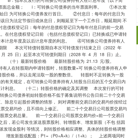
额； B：指本次发行的可转换公司债券持有人在计息年度（以下简
债券票面总金额； i：可转换公司债券的当年票面利率。 ①本次发
始日 为可转换公司债券发行首日。 ②付息日：每年的付息日为
如该日为法定节假日或休息日，则顺延至下一个工作日，顺延期间 不
付息债权登记日：每年的付息债权登记日为每年付息日的前一交易
息。在付息债权登记日前 （包括付息债权登记日）已转换或已申请转
付本计息年度及以后计息年度的利息。 ④可转换公司债券持有人
限 本次可转债转股期自本次可转债发行结束之日（2022 年
 月 25 日）起至本次可转债到期日（2028 年 4 月 18 日）止。
。 （十）最新转股价格 最新转股价格为 21.13 元/股。
有人在转股期内申请转股时，转股数量=可 转换公司债券持有人申
的转股价格，并以去尾法取一股的整数倍。 转股时不足转换为一股
门的有关规定，在可转换公司债券持有人转股当日后的五个交易日内
应计利息。 （十二）转股价格的确定及其调整 本次发行的可转
的可 转换公司债券初始转股价格不低于募集说明书公告日前二十个交易
权、除息引起股价调整的情形， 则对调整前交易日的交易均价按经过
股票交易均价，且不得向上修正。 前二十个交易日公司股票交易均
司股票交易总量。 前一个交易日公司股票交易均价=前一个交易日
之后，若公司发生派送股票股利、转增股本、增发新股（不包 括因
派发现金股利 等情况，则转股价格相应调整。具体的转股价格调整
 增发新股或配股：P1=（P0+A×k）/（1+k）； 上述两项同时