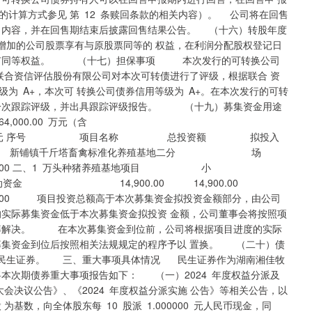
计算方式参见 第 12 条赎回条款的相关内容）。 公司将在回售
 内容，并在回售期结束后披露回售结果公告。 （十六）转股年度
加的公司股票享有与原股票同等的 权益，在利润分配股权登记日
，享有同等权益。 （十七）担保事项 本次发行的可转换公司
资信评估股份有限公司对本次可转债进行了评级，根据联合 资
为 A+，本次可 转换公司债券信用等级为 A+。在本次发行的可转
行一次跟踪评级，并出具跟踪评级报告。 （十九）募集资金用途
00.00 万元（含
目名称 总投资额 拟投入
基地项目 新铺镇千斤塔畜禽标准化养殖基地二分 场
0 二、1 万头种猪养殖基地项目 小
充流动资金 14,900.00 14,900.00
 项目投资总额高于本次募集资金拟投资金额部分，由公司
的实际募集资金低于本次募集资金拟投资 金额，公司董事会将按照项
自筹解决。 在本次募集资金到位前，公司将根据项目进度的实际
募集资金到位后按照相关法规规定的程序予以 置换。 （二十）债
民生证券。 三、重大事项具体情况 民生证券作为湖南湘佳牧
本次期债券重大事项报告如下： （一）2024 年度权益分派及
会决议公告》、《2024 年度权益分派实施 公告》等相关公告，以
股 为基数，向全体股东每 10 股派 1.000000 元人民币现金，同