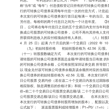
利息。 年利息的计算公式为：I=B×i I：指年利息
称“当年”或 “每年”）付息债权登记日持有的可转换公司
行的可转换公司债券采用每年付息一次的付息方式，计息起
本次发行的可转换公司债券发行首日起每满一 年的当日。
另付息。每相邻的两个付息日之间为一个计息年度。 ③
日， 公司将在每年付息日之后的五个交易日内支付当年利
换成公司股票的可转换公司债券， 公司不再向其持有人支
所获得利息收入的应付税项由持有人承担。 （八）转股期
4 月 25 日）起满 六个月后的第一个交易日（2022 年 10
（九）初始转股价格 初始转股价格为 42.56 元/股
（十一）转股股数确定方式 本次发行的可转换公司债券持
请转股的可转换公司债券票面总金额/申请转股当日有效 
的可转换公司债券余额，公司将按照深圳证券交易 所等部
以 现金兑付该可转换公司债券余额及该余额所对应的当期
换公司债券的初始转股价格为 42.56 元/股。本次发行
日公司股票 交易均价（若在该二十个交易日内发生过因除
相应除权、除息调整后的价格计算）和前 一个交易日公司
价=前二十个交易日公司股票交易总额/该 二十个交易日公
公司股票交易总额/该日公 司股票交易总量。 在本次发行
本次发行的可转换公司债券转股而增加的股本）、配股以及
公式如下： 派送股票股利或转增股本：P1=P0/（1+n）；