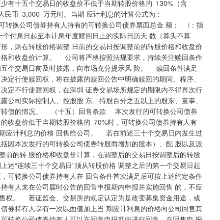
少有十五个交易日的收盘价不低于当期转股价格的 130%（含
民币 3,000 万元时。当期 应计利息的计算公式为：
发行的可转换公司债券持有人持有的可转换公司债券票面总金 额； i：指
一个付息日起至本计息年度赎回日止的实际日历天 数（算头不算
形，则在转股价格调整 日前的交易日按调整前的转股价格和收盘价
价格和收盘价计算。 公司将严格按照法规要求，持续关注赎回条件
的五个交易日前及时披露，向市场充分提示风 险。 赎回条件满足
 决定行使赎回权，将在披露的赎回公告中明确赎回的期间、程序、
司决定不行使赎回权，在深圳 证券交易场所规定的期限内不得再次行
露公司实际控制人、控股股 东、持股百分之五以上的股东、董事、
可转债的情况。 （十五）回售条款 本次发行的可转换公司债券
的收盘价低于当期转股价格的 70%时，可转换公司债券持有人有
期应计利息的价格 回售给公司。 若在前述三十个交易日内发生过
包括因本次发行的可转换公司债券转股而增加的股本）、配 股以及派
整前的转 股价格和收盘价计算，在调整后的交易日按调整后的转股
上述“连续三十个交易日”须从转股价格 调整之后的第一个交易日起
，可转换公司债券持有人在 回售条件首次满足后可按上述约定条件
券持有人未在公司届时公告的回售申报期内申报并实施回售 的，不应
售权。 若证监会、交易所的规定认定为是改变募集资金用途，或
司债券持有人享有一次以面值加上当 期应计利息的价格向公司回售其
，可转换公司债券持有人可以在回售申报期内进行回售，在回售申 报