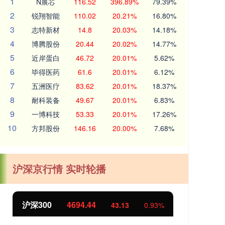
1
N展芯
116.52
396.89%
79.39%
2
锐翔智能
110.02
20.21%
16.80%
3
志特新材
14.8
20.03%
14.18%
4
博腾股份
20.44
20.02%
14.77%
5
近岸蛋白
46.72
20.01%
5.62%
6
毕得医药
61.6
20.01%
6.12%
7
五洲医疗
83.62
20.01%
18.37%
8
耐科装备
49.67
20.01%
6.83%
9
一博科技
53.33
20.01%
17.26%
10
方邦股份
146.16
20.00%
7.68%
沪深京行情 实时轮播
北证50
1134.24
创
11.37
1.01%