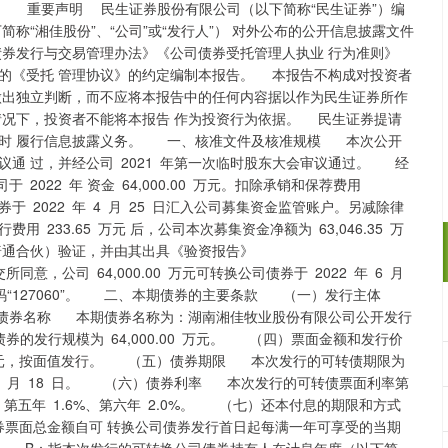
生证券股份有限公司（以下简称“民生证券”）编
称“湘佳股份”、“公司”或“发行人”） 对外公布的公开信息披露文件
券发行与交易管理办法》《公司债券受托管理人执业 行为准则》
的《受托 管理协议》的约定编制本报告。 本报告不构成对投资者
做出独立判断，而不应将本报告中的任何内容据以作为民生证券所作
情况下，投资者不能将本报告 作为投资行为依据。 民生证券提请
及时 履行信息披露义务。 一、核准文件及核准规模 本次公开
通 过，并经公司 2021 年第一次临时股东大会审议通过。 经
于 2022 年 资金 64,000.00 万元。扣除承销和保荐费用
生证券于 2022 年 4 月 25 日汇入公司募集资金监管账户。另减除律
233.65 万元 后，公司本次募集资金净额为 63,046.35 万
普通合伙）验证，并由其出具《验资报告》
000.00 万元可转换公司债券于 2022 年 6 月
券代码“127060”。 二、本期债券的主要条款 （一）发行主体
债券名称 本期债券名称为：湖南湘佳牧业股份有限公司公开发行
发行规模为 64,000.00 万元。 （四）票面金额和发行价
 元，按面值发行。 （五）债券期限 本次发行的可转债期限为
8 年 4 月 18 日。 （六）债券利率 本次发行的可转债票面利率第
.2%、第五年 1.6%、第六年 2.0%。 （七）还本付息的期限和方式
票面总金额自可 转换公司债券发行首日起每满一年可享受的当期