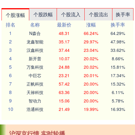
个股跌幅
个股流入
个股流出
换手率
个股涨幅
排名
名称
最新价
涨幅
换手率
1
N森合
48.31
66.24%
64.29%
2
龙鑫智能
35.17
29.97%
47.98%
3
汉鑫科技
37.44
23.04%
33.62%
4
新开普
10.07
20.02%
8.66%
5
万集科技
24.88
20.02%
15.81%
6
中巨芯
23.21
20.01%
17.34%
7
正帆科技
57.42
20.00%
15.32%
8
天禄科技
63.36
20.00%
6.11%
9
智动力
15.06
20.00%
5.78%
10
浩通科技
21.49
19.99%
16.93%
沪深京行情 实时轮播