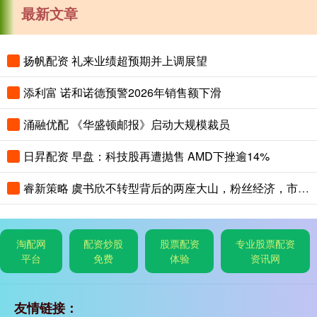
最新文章
扬帆配资 礼来业绩超预期并上调展望
添利富 诺和诺德预警2026年销售额下滑
涌融优配 《华盛顿邮报》启动大规模裁员
日昇配资 早盘：科技股再遭抛售 AMD下挫逾14%
睿新策略 虞书欣不转型背后的两座大山，粉丝经济，市场选择_观众_苍兰_深意
淘配网
配资炒股
股票配资
专业股票配资
平台
免费
体验
资讯网
友情链接：