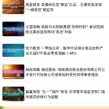
惠盈财富 直播间生意“擦边”正品：主播穿真卖假
“一键退货”避监管
立盟策略 风能与太阳能遭遇“至暗时刻”! 参议院税
收法案欲提前终结“风光”补贴
恒力配资 一季报点评：银华中证细分食品饮料产
业主题ETF基金季度涨幅-1.48%
钱程策略 湘佳股份: 湖南湘佳牧业股份有限公司公
开发行可转换公司债券临时受托管理事务报告
鑫赢智投 “五一”“端午”将至 京津冀市场监管部门发
布规范价格行为提醒