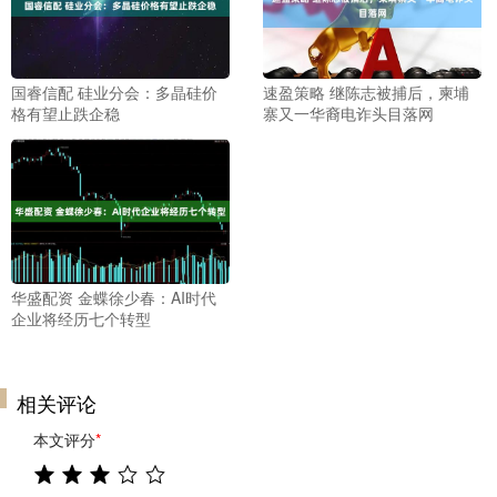
国睿信配 硅业分会：多晶硅价
速盈策略 继陈志被捕后，柬埔
格有望止跌企稳
寨又一华裔电诈头目落网
华盛配资 金蝶徐少春：AI时代
企业将经历七个转型
相关评论
本文评分
*