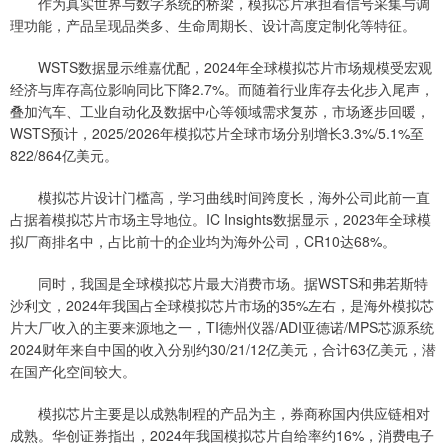
作为真实世界与数字系统的桥梁，模拟芯片承担着信号采集与调
理功能，产品呈现品类多、生命周期长、设计高度定制化等特征。
WSTS数据显示维嘉优配，2024年全球模拟芯片市场规模受宏观
经济与库存高位影响同比下降2.7%。而随着行业库存去化步入尾声，
叠加汽车、工业自动化及数据中心等领域需求复苏，市场逐步回暖，
WSTS预计，2025/2026年模拟芯片全球市场分别增长3.3%/5.1%至
822/864亿美元。
模拟芯片设计门槛高，学习曲线时间跨度长，海外公司此前一直
占据着模拟芯片市场主导地位。IC Insights数据显示，2023年全球模
拟厂商排名中，占比前十的企业均为海外公司，CR10达68%。
同时，我国是全球模拟芯片最大消费市场。据WSTS和弗若斯特
沙利文，2024年我国占全球模拟芯片市场的35%左右，是海外模拟芯
片大厂收入的主要来源地之一，TI德州仪器/ADI亚德诺/MPS芯源系统
2024财年来自中国的收入分别约30/21/12亿美元，合计63亿美元，潜
在国产化空间较大。
模拟芯片主要是以成熟制程的产品为主，券商称国内供应链相对
成熟。华创证券指出，2024年我国模拟芯片自给率约16%，消费电子