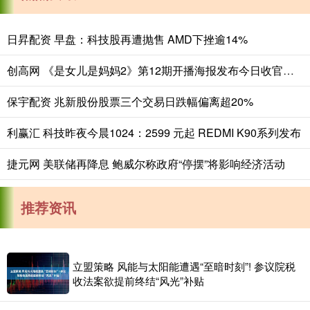
日昇配资 早盘：科技股再遭抛售 AMD下挫逾14%
创高网 《是女儿是妈妈2》第12期开播海报发布今日收官，是告别也是新生_节目_女性_成长
保宇配资 兆新股份股票三个交易日跌幅偏离超20%
利赢汇 科技昨夜今晨1024：2599 元起 REDMI K90系列发布
捷元网 美联储再降息 鲍威尔称政府“停摆”将影响经济活动
推荐资讯
立盟策略 风能与太阳能遭遇“至暗时刻”! 参议院税
收法案欲提前终结“风光”补贴