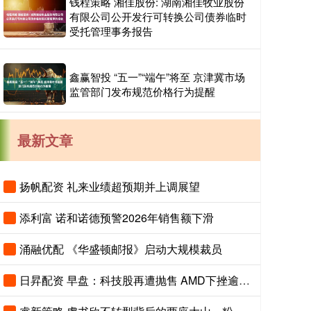
钱程策略 湘佳股份: 湖南湘佳牧业股份
有限公司公开发行可转换公司债券临时
受托管理事务报告
鑫赢智投 “五一”“端午”将至 京津冀市场
监管部门发布规范价格行为提醒
最新文章
扬帆配资 礼来业绩超预期并上调展望
添利富 诺和诺德预警2026年销售额下滑
涌融优配 《华盛顿邮报》启动大规模裁员
日昇配资 早盘：科技股再遭抛售 AMD下挫逾14%