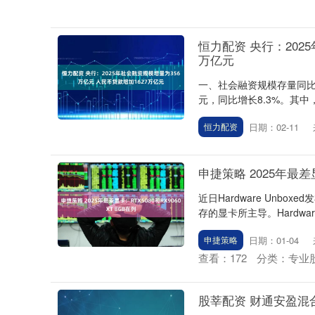
恒力配资 央行：202
万亿元
一、社会融资规模存量同比增
元，同比增长8.3%。其中，
日期：02-11
恒力配资
申捷策略 2025年最差显
近日Hardware Unb
存的显卡所主导。Hardware 
日期：01-04
申捷策略
查看：
172
分类：
专业
股莘配资 财通安盈混合A