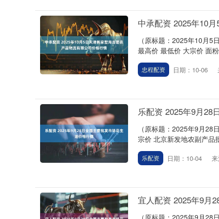
中承配资 2025年
（原标题：2025年10
最高价 最低价 大宗价 面粉 6.40
日期：10-06
忠程配资
深证成指
14110.12
.92
0.57%
-34.08
-0
乐配资 2025年9月
（原标题：2025年9月2
宗价 北京新发地农副产品批发市场
日期：10-04
来
乐配资
宜人配资 2025年9
（原标题：2025年9月2