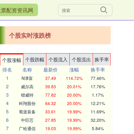
股票配资资讯网
个股实时涨跌榜
个股跌幅
个股流入
个股流出
换手率
个股涨幅
排名
名称
最新价
涨幅
换手率
1
N津富
37.49
114.72%
77.46%
2
威尔高
39.83
20.01%
17.76%
3
锴威特
77.82
20.00%
1.17%
4
科翔股份
64.32
20.00%
12.21%
5
蜀道装备
33.61
19.99%
11.69%
6
中巨芯
27.85
19.99%
32.20%
7
广哈通信
19.03
19.99%
5.84%