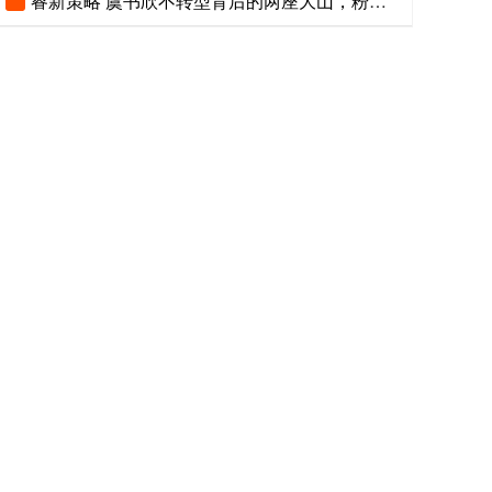
睿新策略 虞书欣不转型背后的两座大山，粉丝经济，市场选择_观众_苍兰_深意