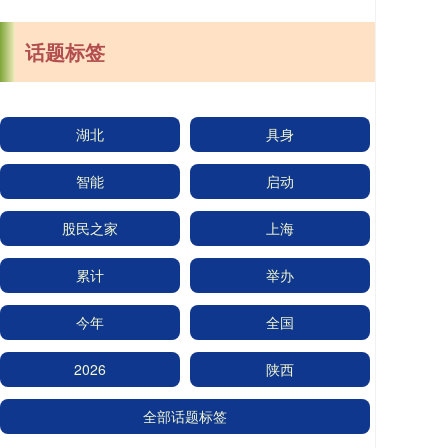
话题标签
湖北
具身
智能
启动
股民之家
上海
累计
举办
今年
全国
2026
陕西
全部话题标签