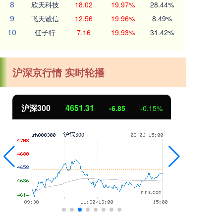
8
欣天科技
18.02
19.97%
28.44%
9
飞天诚信
12.56
19.96%
8.49%
10
任子行
7.16
19.93%
31.42%
沪深京行情 实时轮播
北证50
1122.88
创业
3.42
0.30%