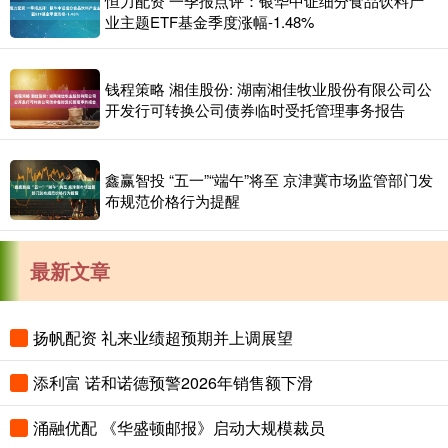
恒力配资 一季报点评：银华中证细分食品饮料产
业主题ETF基金季度涨幅-1.48%
钱程策略 湘佳股份: 湖南湘佳牧业股份有限公司公
开发行可转换公司债券临时受托管理事务报告
鑫赢智投 “五一”“端午”将至 京津冀市场监管部门发
布规范价格行为提醒
最新文章
扬帆配资 礼来业绩超预期并上调展望
添利富 诺和诺德预警2026年销售额下滑
涌融优配 《华盛顿邮报》启动大规模裁员