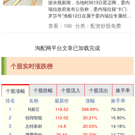
据央视新闻，当地时间13日星迈网，委内
瑞拉政府发布公告称，委内瑞拉籍“卡门·
罗莎号”渔船12日在属于委内瑞拉专属经济
区海域的拉布朗基亚岛东北48海里处航行
查看：
166
分类：
配资炒股免费
时，遭....
淘配网平台文章已加载完成
个股实时涨跌榜
个股跌幅
个股流入
个股流出
换手率
个股涨幅
排名
名称
最新价
涨幅
换手率
1
N展芯
116.52
396.89%
79.39%
2
锐翔智能
110.02
20.21%
16.80%
3
志特新材
14.8
20.03%
14.18%
4
博腾股份
20.44
20.02%
14.77%