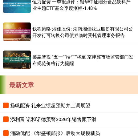
恒力配资 一季报点评：银华中证细分食品饮料产
业主题ETF基金季度涨幅-1.48%
钱程策略 湘佳股份: 湖南湘佳牧业股份有限公司公
开发行可转换公司债券临时受托管理事务报告
鑫赢智投 “五一”“端午”将至 京津冀市场监管部门发
布规范价格行为提醒
最新文章
扬帆配资 礼来业绩超预期并上调展望
添利富 诺和诺德预警2026年销售额下滑
涌融优配 《华盛顿邮报》启动大规模裁员