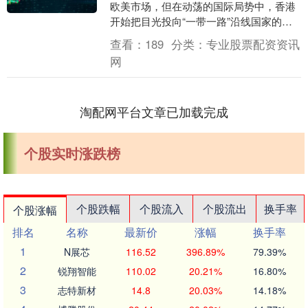
欧美市场，但在动荡的国际局势中，香港
开始把目光投向“一带一路”沿线国家的新
兴市场，特别是中东和东南亚，甚至在观
查看：
189
分类：
专业股票配资资讯
光巴士出现了....
网
淘配网平台文章已加载完成
个股实时涨跌榜
个股跌幅
个股流入
个股流出
换手率
个股涨幅
排名
名称
最新价
涨幅
换手率
1
N展芯
116.52
396.89%
79.39%
2
锐翔智能
110.02
20.21%
16.80%
3
志特新材
14.8
20.03%
14.18%