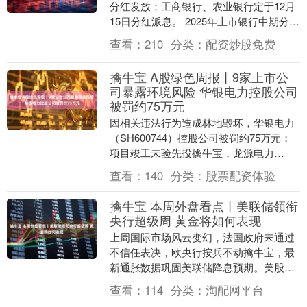
分红发放；工商银行、农业银行定于12月
15日分红派息。 2025年上市银行中期分红
总体节奏提前、总额提升。据Wind数据....
查看：
210
分类：
配资炒股免费
擒牛宝 A股绿色周报丨9家上市公
司暴露环境风险 华银电力控股公司
被罚约75万元
因相关违法行为造成林地毁坏，华银电力
（SH600744）控股公司被罚约75万元；
项目竣工未验先投擒牛宝，龙源电力
（SZ001289）控股公司收到36万元罚单
查看：
140
分类：
股票配资体验
2....
擒牛宝 本周外盘看点丨美联储领衔
央行超级周 黄金将如何表现
上周国际市场风云变幻，法国政府未通过
不信任表决，欧央行按兵不动擒牛宝，最
新通胀数据巩固美联储降息预期。美股全
线上涨，道指周涨0.95%，纳指周涨
查看：
114
分类：
淘配网平台
2.03%，标普....