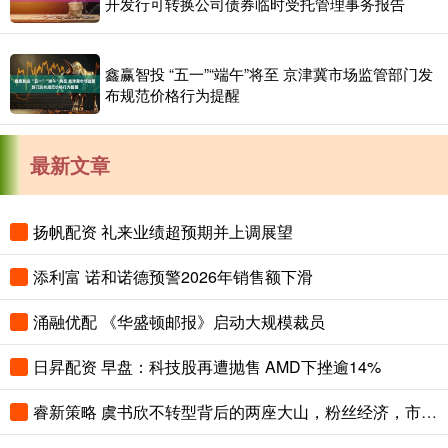
开发行可转换公司债券临时受托管理事务报告
鑫赢智投 “五一”“端午”将至 京津冀市场监管部门发
布规范价格行为提醒
最新文章
扬帆配资 礼来业绩超预期并上调展望
添利富 诺和诺德预警2026年销售额下滑
涌融优配 《华盛顿邮报》启动大规模裁员
日昇配资 早盘：科技股再遭抛售 AMD下挫逾14%
睿新策略 虞书欣不转型背后的两座大山，粉丝经济，市场选择_观众_苍兰_深意