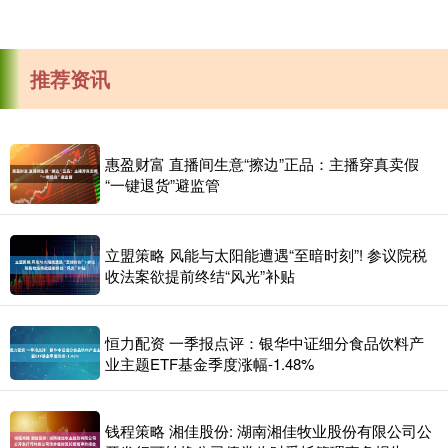
推荐资讯
惠盈财富 直播间生意“擦边”正品：主播穿真卖假
“一键退货”避监管
立盟策略 风能与太阳能遭遇“至暗时刻”! 参议院税
收法案欲提前终结“风光”补贴
恒力配资 一季报点评：银华中证细分食品饮料产
业主题ETF基金季度涨幅-1.48%
钱程策略 湘佳股份: 湖南湘佳牧业股份有限公司公